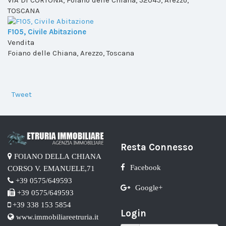
TOSCANA
F105, Civile Abitazione
Vendita
Foiano delle Chiana, Arezzo, Toscana
Tweet
Resta Connesso
FOIANO DELLA CHIANA
Facebook
CORSO V. EMANUELE,71
+39 0575/649593
Google+
+39 0575/649593
+39 338 153 5854
Login
www.immobiliareetruria.it