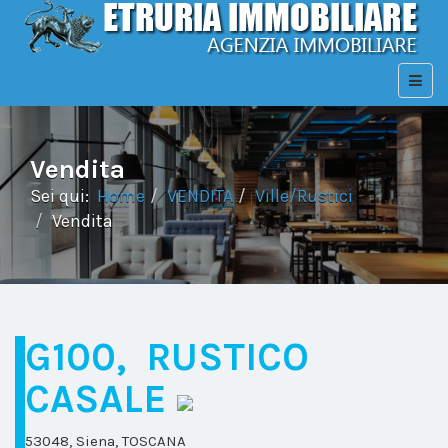
Vendita
Sei qui:
Home
VENDITA
Ville/Rustici
Vendita
G100, RUSTICO
CASALE
53048, Siena, TOSCANA