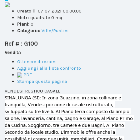
Creato il:
07-07-2021 00:00:00
Metri quadrati:
0 mq
Piani:
0
Categoria:
Ville/Rustici
Ref # : G100
Vendita
Ottenere direzioni
Aggiungi alla lista confronto
PDF
Stampa questa pagina
VENDESI RUSTICO CASALE
SINALUNGA (SI): In zona Guazzino, in zona collinare e 
tranquilla, Vendesi porzione di casale ristrutturato, 
sviluppato su tre livelli. Al Piano terra composto da ampio 
salone, lavanderia, cantina, bagno e Garage, al Piano Primo 
da Cucina, Soggiorno, tre Camere e due Bagni, Al Piano 
Secondo da locale studio. L'immobile offre anche la 
possibilità di creare due unità immobiliari. Completa la 